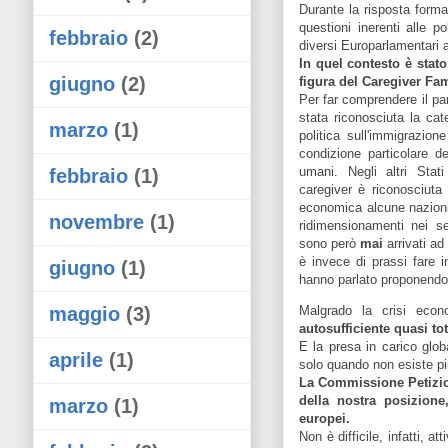
Durante la risposta form
questioni inerenti alle p
febbraio
(2)
diversi Europarlamentari 
In quel contesto è stat
giugno
(2)
figura del Caregiver Fam
Per far comprendere il pa
stata riconosciuta la cate
marzo
(1)
politica sull'immigrazio
condizione particolare de
umani. Negli altri Stati
febbraio
(1)
caregiver è riconosciuta
economica alcune nazioni 
novembre
(1)
ridimensionamenti nei se
sono però
mai
arrivati a
è invece di prassi fare in
giugno
(1)
hanno parlato proponendo 
Malgrado la crisi econo
maggio
(3)
autosufficiente quasi to
E la presa in carico glob
aprile
(1)
solo quando non esiste pi
La Commissione Petizion
della nostra posizione
marzo
(1)
europei.
Non è difficile, infatti, a