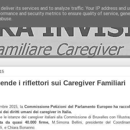
deliver its services and to analyze traffic. Your IP address and 
formance and security metrics to ensure quality of service, gen
abuse.
015
nde i riflettori sui Caregiver Familiari
embre 2015, la
Commissione Petizioni del Parlamento Europeo ha raccol
 dei diritti umani dei caregiver in Italia.
e le istanze dei caregiver italiani alla Commissione di Bruxelles con l'illustr
ta da quasi 40.000 firme,
M.Simona Bellini, presidente del Coordina
li, e Chiara Bonanno.