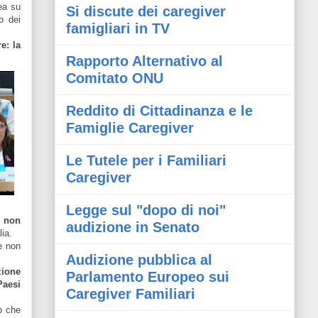
ea su
Si discute dei caregiver
o dei
famigliari in TV
e: la
Rapporto Alternativo al
Comitato ONU
Reddito di Cittadinanza e le
Famiglie Caregiver
Le Tutele per i Familiari
Caregiver
Legge sul "dopo di noi"
 non
audizione in Senato
lia.
 e non
Audizione pubblica al
zione
Parlamento Europeo sui
Paesi
Caregiver Familiari
so che