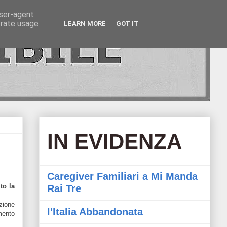
user-agent
erate usage
LEARN MORE
GOT IT
IN EVIDENZA
Caregiver Familiari a Mi Manda
to la
Rai Tre
azione
l'Italia Abbandonata
mento