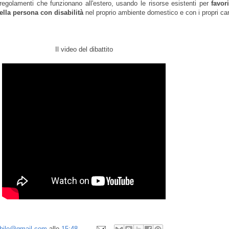
 regolamenti che funzionano all'estero, usando le risorse esistenti per
favor
lla persona con disabilità
nel proprio ambiente domestico e con i propri car
Il video del dibattito
sibile@gmail.com
alle
15:48