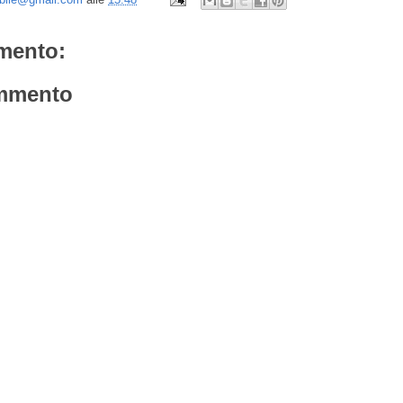
mento:
mmento