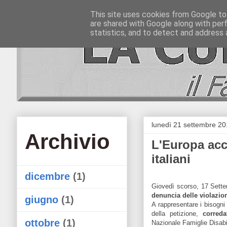
This site uses cookies from Google to 
are shared with Google along with per
statistics, and to detect and address 
lunedì 21 settembre 2
Archivio
L'Europa acce
italiani
dicembre
(1)
Giovedì scorso, 17 Sett
denuncia delle violazioni
giugno
(1)
A rappresentare i bisogni 
della petizione,
correda
ottobre
(1)
Nazionale Famiglie Disabi