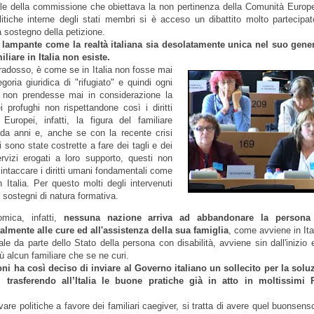
ale della commissione che obiettava la non pertinenza della Comunità Europ
olitiche interne degli stati membri si è acceso un dibattito molto partecipat
a sostegno della petizione.
o lampante come la realtà italiana sia desolatamente unica nel suo gener
iliare in Italia non esiste.
radosso, è come se in Italia non fosse mai
goria giuridica di "rifugiato" e quindi ogni
ne non prendesse mai in considerazione la
i profughi non rispettandone così i diritti
 Europei, infatti, la figura del familiare
 da anni e, anche se con la recente crisi
sono state costrette a fare dei tagli e dei
rvizi erogati a loro supporto, questi non
d intaccare i diritti umani fondamentali come
 Italia. Per questo molti degli intervenuti
sostegni di natura formativa.
mica, infatti,
nessuna nazione arriva ad abbandonare la persona
talmente alle cure ed all'assistenza della sua famiglia
, come avviene in Ita
ale da parte dello Stato della persona con disabilità, avviene sin dall'inizio
ù alcun familiare che se ne curi.
i ha così deciso di inviare al Governo italiano un sollecito per la solu
, trasferendo all’Italia le buone pratiche già in atto in moltissimi 
ttivare politiche a favore dei familiari caegiver, si tratta di avere quel buonsen