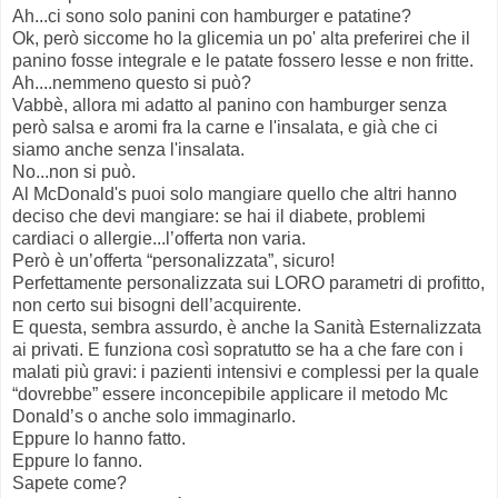
Ah...ci sono solo panini con hamburger e patatine?
Ok, però siccome ho la glicemia un po' alta preferirei che il
panino fosse integrale e le patate fossero lesse e non fritte.
Ah....nemmeno questo si può?
Vabbè, allora mi adatto al panino con hamburger senza
però salsa e aromi fra la carne e l'insalata, e già che ci
siamo anche senza l'insalata.
No...non si può.
Al McDonald's puoi solo mangiare quello che altri hanno
deciso che devi mangiare: se hai il diabete, problemi
cardiaci o allergie...l’offerta non varia.
Però è un’offerta “personalizzata”, sicuro!
Perfettamente personalizzata sui LORO parametri di profitto,
non certo sui bisogni dell’acquirente.
E questa, sembra assurdo, è anche la Sanità Esternalizzata
ai privati. E funziona così sopratutto se ha a che fare con i
malati più gravi: i pazienti intensivi e complessi per la quale
“dovrebbe” essere inconcepibile applicare il metodo Mc
Donald’s o anche solo immaginarlo.
Eppure lo hanno fatto.
Eppure lo fanno.
Sapete come?