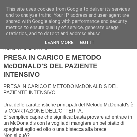
This site uses cookies from Google to deliver its services
and to analyze traffic. Your IP address and user-agent are
shared with Google along with performance and security
metrics to ensure quality of service, generate usage
statistics, and to detect and address abuse.
▼
LEARN MORE
GOT IT
sabato 26 febbraio 2022
PRESA IN CARICO E METODO
McDONALD’S DEL PAZIENTE
INTENSIVO
PRESA IN CARICO E METODO McDONALD’S DEL
PAZIENTE INTENSIVO
Una delle caratteristiche principali del Metodo McDonald's è
la COARTAZIONE DELL'OFFERTA.
E' semplice capire che significa: basta provare ad entrare in
un McDonald's con la voglia di mangiare un bel piatto di
spaghetti aglio ed olio o una bistecca alla brace.
Non si può?