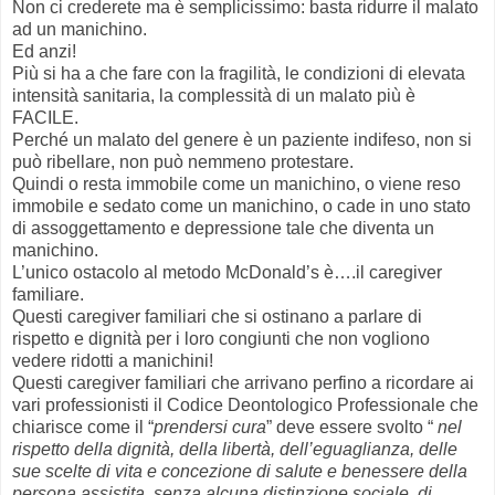
Non ci crederete ma è semplicissimo: basta ridurre il malato
ad un manichino.
Ed anzi!
Più si ha a che fare con la fragilità, le condizioni di elevata
intensità sanitaria, la complessità di un malato più è
FACILE.
Perché un malato del genere è un paziente indifeso, non si
può ribellare, non può nemmeno protestare.
Quindi o resta immobile come un manichino, o viene reso
immobile e sedato come un manichino, o cade in uno stato
di assoggettamento e depressione tale che diventa un
manichino.
L’unico ostacolo al metodo McDonald’s è….il caregiver
familiare.
Questi caregiver familiari che si ostinano a parlare di
rispetto e dignità per i loro congiunti che non vogliono
vedere ridotti a manichini!
Questi caregiver familiari che arrivano perfino a ricordare ai
vari professionisti il Codice Deontologico Professionale che
chiarisce come il “
prendersi cura
” deve essere svolto “
nel
rispetto della dignità, della libertà, dell’eguaglianza, delle
sue scelte di vita e concezione di salute e benessere della
persona assistita, senza alcuna distinzione sociale, di