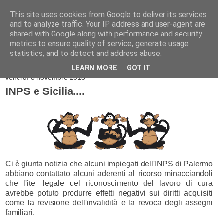
This site uses cookies from Google to deliver its services
and to analyze traffic. Your IP address and user-agent are
shared with Google along with performance and security
metrics to ensure quality of service, generate usage
statistics, and to detect and address abuse.
▼
LEARN MORE
GOT IT
venerdì 8 novembre 2013
INPS e Sicilia....
Ci è giunta notizia che alcuni impiegati dell'INPS di Palermo
abbiano contattato alcuni aderenti al ricorso minacciandoli
che l'iter legale del riconoscimento del lavoro di cura
avrebbe potuto produrre effetti negativi sui diritti acquisiti
come la revisione dell'invalidità e la revoca degli assegni
familiari.