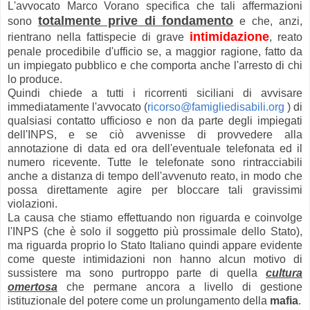
L'avvocato Marco Vorano specifica che tali affermazioni
totalmente prive di fondamento
sono
e che, anzi,
intimidazione
rientrano nella fattispecie di grave
, reato
penale procedibile d'ufficio se, a maggior ragione, fatto da
un impiegato pubblico e che comporta anche l'arresto di chi
lo produce.
Quindi chiede a tutti i ricorrenti siciliani di avvisare
immediatamente l'avvocato (
ricorso@famigliedisabili.org
) di
qualsiasi contatto ufficioso e non da parte degli impiegati
dell'INPS, e se ciò avvenisse di provvedere alla
annotazione di data ed ora dell'eventuale telefonata ed il
numero ricevente. Tutte le telefonate sono rintracciabili
anche a distanza di tempo dell'avvenuto reato, in modo che
possa direttamente agire per bloccare tali gravissimi
violazioni.
La causa che stiamo effettuando non riguarda e coinvolge
l'INPS (che è solo il soggetto più prossimale dello Stato),
ma riguarda proprio lo Stato Italiano quindi appare evidente
come queste intimidazioni non hanno alcun motivo di
sussistere ma sono purtroppo parte di quella
cultura
omertosa
che permane ancora a livello di gestione
istituzionale del potere come un prolungamento della
mafia
.