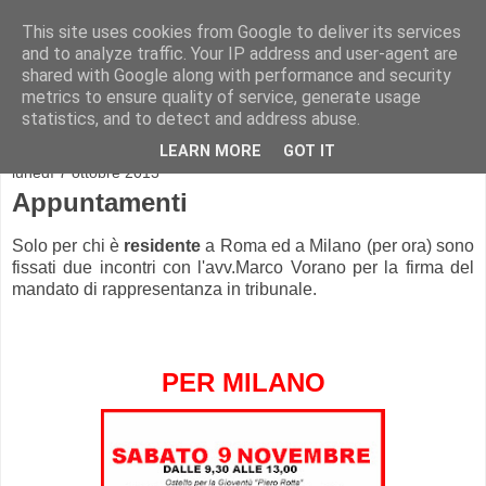
This site uses cookies from Google to deliver its services
and to analyze traffic. Your IP address and user-agent are
shared with Google along with performance and security
metrics to ensure quality of service, generate usage
statistics, and to detect and address abuse.
▼
LEARN MORE
GOT IT
lunedì 7 ottobre 2013
Appuntamenti
Solo per chi è
residente
a Roma ed a Milano (per ora) sono
fissati due incontri con l'avv.Marco Vorano per la firma del
mandato di rappresentanza in tribunale.
PER MILANO